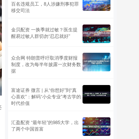
百名违规员工，8人涉嫌刑事犯罪
移交司法
金贝配资 一换季就过敏？医生提
醒易过敏人群切勿“忍忍就好”
众合网 特朗普呼吁取消季度财报
制度，改为每半年披露一次财务数
据
富途证券 微言 | 从“你想好”到“真
心喜欢”：解码“小众专业”考古学的
时代价值
还
汇盈配资 “最年轻”的985大学，出
了两个中国首富