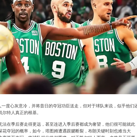
尔特人一度心灰意冷，并将昔日的夺冠功臣送走，但对于球队来说，似乎他们
凯尔特人真正的根基。
无法在季后赛走得更远，甚至连进入季后赛都成为奢望，他们很可能就此
探花夺冠的概率，如今，塔图姆遭遇跟腱断裂，布朗关键时刻也难当大