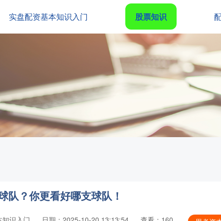
实盘配资基本知识入门
股票知识
支球队？你更看好哪支球队！
本知识入门
日期：2025-10-20 13:13:54
查看：160