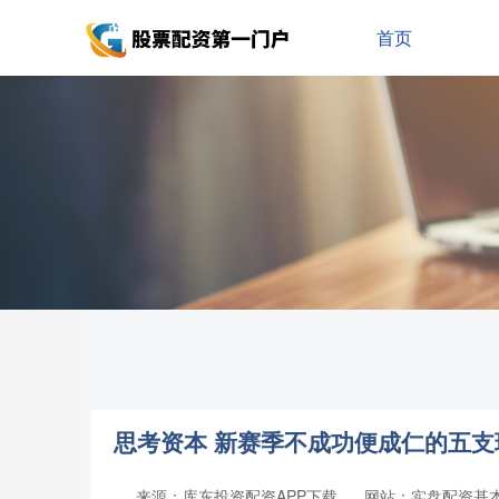
首页
思考资本 新赛季不成功便成仁的五
来源：库东投资配资APP下载
网站：实盘配资基