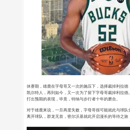
休赛期，雄鹿在字母哥又一次的施压下，选择裁掉利拉德，
凯尔特人，再到如今，又一次为了留下字母哥裁掉利拉德
打出预期的表现，毕竟，特纳与步行者十年的磨合。
对于雄鹿来说，一旦再度失败，字母哥很可能就此与球队
离开球队，群龙无首，密尔沃基就此开启漫长的等待之旅