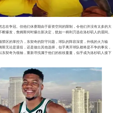
依然志在争冠。但他们休赛期由于薪资空间的限制，令他们并没有太多的大
不断爆发，詹姆斯何时爆出新决定，犹如一柄利刃选在洛杉矶人的眉间。
顿禁区的掌控力，东契奇的防守问题，球队的阵容深度，外线的火力输
姆斯无论是退役，还是做出其他选择，似乎离开球队都将是不争的事实，
以东契奇为领袖，重新寻找属于他们的枝枝蔓蔓，似乎成为洛杉矶人接下