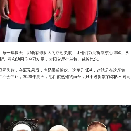
化。每一年夏天，都会有球队因为夺冠失败，让他们就此拆散核心阵容。从
吉斯、霍勒迪两位夺冠功臣，太阳交易杜兰特、裁掉比尔。
卫冕失败，夺冠无果后，也是果断拆伙。这便是NBA，这就是在这座舞
不会停止，2026年夏天，他们依然如约而至，只不过拆散的球队不同而