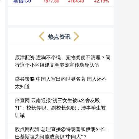
期指IC0
7877.80
+164.40
+2.13%
热点资讯
原津配资 遛狗不牵绳、宠物粪便不清理？闵
行这个小区组建文明养宠宣传劝导队伍
盛谷策略 中国人写出的世界名著 国人还不
太知道
倍查网 云南通报“初三女生被5名舍友殴
打”：校长停职、副校长免职，涉事学生被
训诫
股点网配资 总理直接@特朗普和伊朗外长，
巴基斯坦为何能成美伊“中间人”？