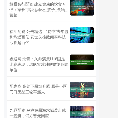
慧眼智行配资 建立健康的饮食习
惯：家长可以这样做_孩子_食物_
蔬菜
福汇配资 公告精选｜“易中”去年盈
利均近百亿 安世失控致闻泰科技
亏损超百亿
睿迎网 北青：久帅满意U18国足
比赛表现；球队将就地解散返回原
单位
配先查 高架下黑烟升腾 原是小区
门口废品三轮车起火
九鼎配资 乌称在黑海水域袭击俄
一舰艇，俄方暂无回应