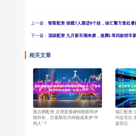
上一篇：
智富配资 核载7人塞进9个娃，徐汇警方查处暑
下一篇：
顶级配资 九月新车潮来袭，速腾L等四款轿车
相关文章
股点网配资 总理直接@特朗普和伊
福汇配资 
朗外长，巴基斯坦为何能成美伊“中
均近百亿 
间人”？
超百亿