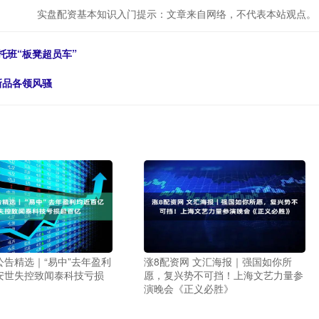
实盘配资基本知识入门提示：文章来自网络，不代表本站观点。
托班“板凳超员车”
新品各领风骚
公告精选｜“易中”去年盈利
涨8配资网 文汇海报｜强国如你所
安世失控致闻泰科技亏损
愿，复兴势不可挡！上海文艺力量参
演晚会《正义必胜》