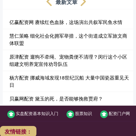
最新文章
亿赢配资网 赓续红色血脉，这场演出共叙军民鱼水情
慧仁策略 细化社会化拥军举措，这个街道成立军旅文商
体联盟
原津配资 遛狗不牵绳、宠物粪便不清理？闵行这个小区
组建文明养宠宣传劝导队伍
杨方配资 挪威海域发现18世纪沉船 大量中国瓷器重见天
日
贝赢网配资 黛玉的死，是否能够挽救贾府？
实盘配资基本知识入门
股票知识
配资门户网
友情链接：