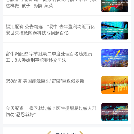
这样做_孩子_食物_蔬菜
福汇配资 公告精选｜“易中”去年盈利均近百亿
安世失控致闻泰科技亏损超百亿
富牛网配资 字节跳动二季度处理百名违规员
工，8人涉嫌刑事犯罪移交司法
658配资 美国能源巨头“密谋”重返俄罗斯
金贝配资 一换季就过敏？医生提醒易过敏人群
切勿“忍忍就好”