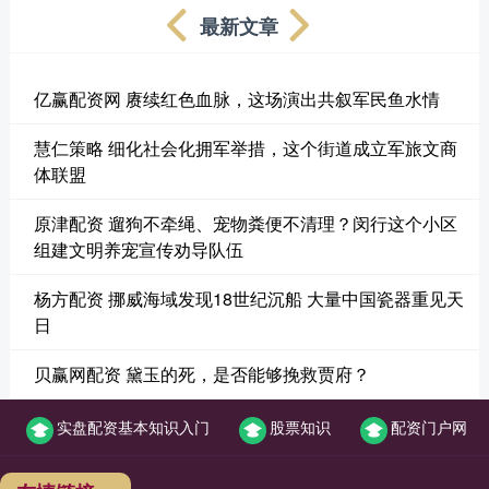
最新文章
亿赢配资网 赓续红色血脉，这场演出共叙军民鱼水情
慧仁策略 细化社会化拥军举措，这个街道成立军旅文商
体联盟
原津配资 遛狗不牵绳、宠物粪便不清理？闵行这个小区
组建文明养宠宣传劝导队伍
杨方配资 挪威海域发现18世纪沉船 大量中国瓷器重见天
日
贝赢网配资 黛玉的死，是否能够挽救贾府？
实盘配资基本知识入门
股票知识
配资门户网