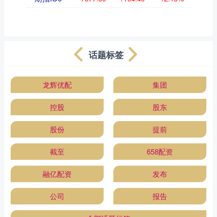
话题标签
龙辉优配
集团
控股
股东
股份
提前
截至
658配资
融亿配资
发布
公司
报告