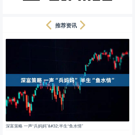
推荐资讯
深富策略 一声“兵妈妈”&#32;半生“鱼水情”