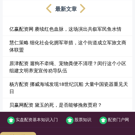
最新文章
亿赢配资网 赓续红色血脉，这场演出共叙军民鱼水情
慧仁策略 细化社会化拥军举措，这个街道成立军旅文商
体联盟
原津配资 遛狗不牵绳、宠物粪便不清理？闵行这个小区
组建文明养宠宣传劝导队伍
杨方配资 挪威海域发现18世纪沉船 大量中国瓷器重见天
日
贝赢网配资 黛玉的死，是否能够挽救贾府？
实盘配资基本知识入门
股票知识
配资门户网