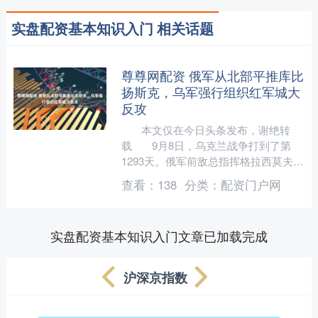
实盘配资基本知识入门 相关话题
尊尊网配资 俄军从北部平推库比
扬斯克，乌军强行组织红军城大
反攻
本文仅在今日头条发布，谢绝转
载 9月8日，乌克兰战争打到了第
1293天。俄军前敌总指挥格拉西莫夫大
将，被授予了“勇敢”勋章。这应当是
查看：
138
分类：
配资门户网
在....
实盘配资基本知识入门文章已加载完成
沪深京指数