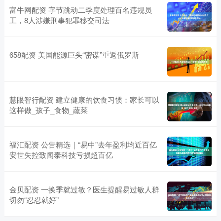
富牛网配资 字节跳动二季度处理百名违规员
工，8人涉嫌刑事犯罪移交司法
658配资 美国能源巨头“密谋”重返俄罗斯
慧眼智行配资 建立健康的饮食习惯：家长可以
这样做_孩子_食物_蔬菜
福汇配资 公告精选｜“易中”去年盈利均近百亿
安世失控致闻泰科技亏损超百亿
金贝配资 一换季就过敏？医生提醒易过敏人群
切勿“忍忍就好”