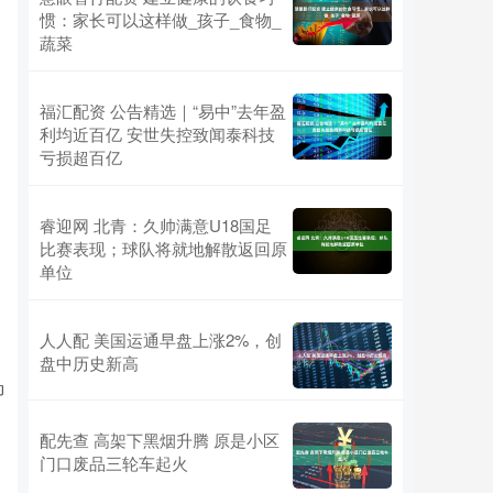
惯：家长可以这样做_孩子_食物_
蔬菜
福汇配资 公告精选｜“易中”去年盈
利均近百亿 安世失控致闻泰科技
亏损超百亿
睿迎网 北青：久帅满意U18国足
比赛表现；球队将就地解散返回原
单位
人人配 美国运通早盘上涨2%，创
盘中历史新高
动
配先查 高架下黑烟升腾 原是小区
门口废品三轮车起火