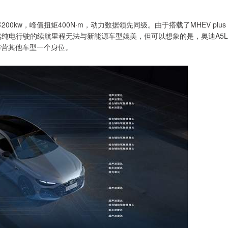
功率200kw，峰值扭矩400N·m，动力数据领先同级。由于搭载了MHEV plus
驶。虽然纯电行驶的续航里程无法与新能源车型媲美，但可以想象的是，奥迪A5L
车阵营其他车型一个身位。