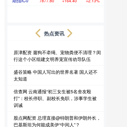
期指IC0
7877.80
+164.40
+2.13%
热点资讯
原津配资 遛狗不牵绳、宠物粪便不清理？闵
行这个小区组建文明养宠宣传劝导队伍
盛谷策略 中国人写出的世界名著 国人还不
太知道
倍查网 云南通报“初三女生被5名舍友殴
打”：校长停职、副校长免职，涉事学生被
训诫
股点网配资 总理直接@特朗普和伊朗外长，
巴基斯坦为何能成美伊“中间人”？