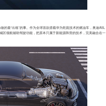
ack做的最“出格”的事。作为全球首款搭载华为乾崑技术的燃油车，奥迪A5L
器，支持城区领航辅助驾驶功能，把原本只属于新能源阵营的技术，完美融合在一