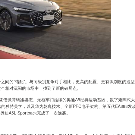
置和定价之间的“错配”。与同级别竞争对手相比，更高的配置、更有识别度的造型
k在这个相对沉闷的市场中，找到了新的破局点。
但凭借掀背轿跑姿态、无框车门延续的奥迪A5经典运动基因，数字矩阵式大
的独特美学，以及华为乾崑技术、全新PPC电子架构、第五代EA888发
奥迪A5L Sportback完成了一次逆袭。